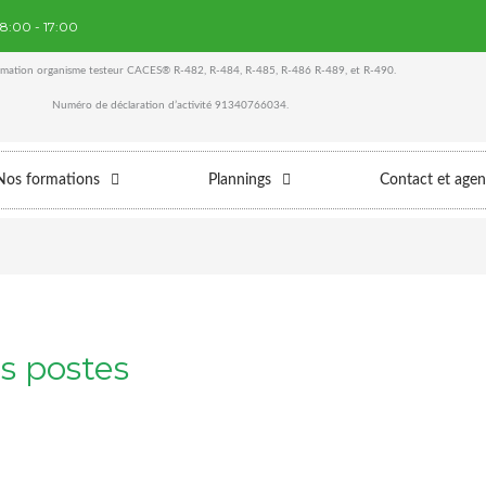
08:00 - 17:00
ation organisme testeur CACES® R-482, R-484, R-485, R-486 R-489, et R-490.
Numéro de déclaration d’activité 91340766034.
Nos formations
Plannings
Contact et age
s postes