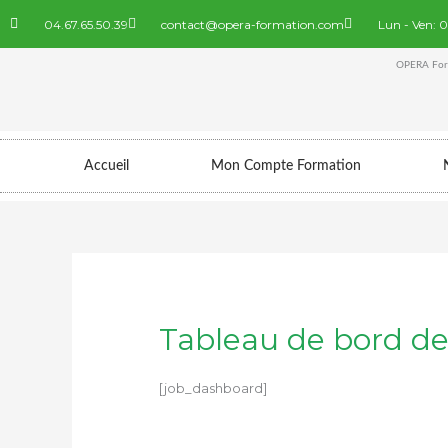
Aller
04.67.65.50.39
contact@opera-formation.com
Lun - Ven: 
au
contenu
OPERA Form
Accueil
Mon Compte Formation
Tableau de bord de
[job_dashboard]