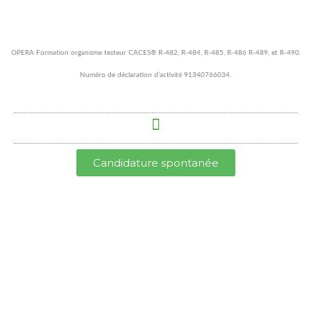
Aller
au
contenu
OPERA Formation organisme testeur CACES® R-482, R-484, R-485, R-486 R-489, et R-490.
Numéro de déclaration d’activité 91340766034.
Candidature spontanée