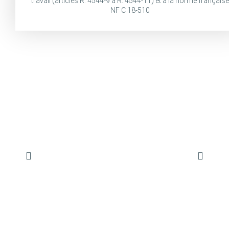
travail (articles R. 4544-9 à R. 4544-11) et à la norme française
NF C 18-510