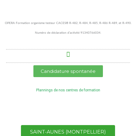
Aller
au
contenu
OPERA Formation organisme testeur CACES® R-482, R-484, R-485, R-486 R-489, et R-490.
Numéro de déclaration d’activité 91340766034.
Candidature spontanée
Plannings de nos centres de formation
SAINT-AUNES (MONTPELLIER)